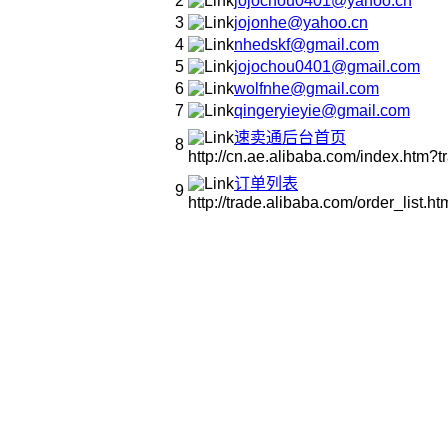
2
jojochou0401@yahoo.cn
3
jojonhe@yahoo.cn
4
nhedskf@gmail.com
5
jojochou0401@gmail.com
6
wolfnhe@gmail.com
7
qingeryieyie@gmail.com
速卖通后台首页
8
http://cn.ae.alibaba.com/index.htm
订单列表
9
http://trade.alibaba.com/order_list.ht